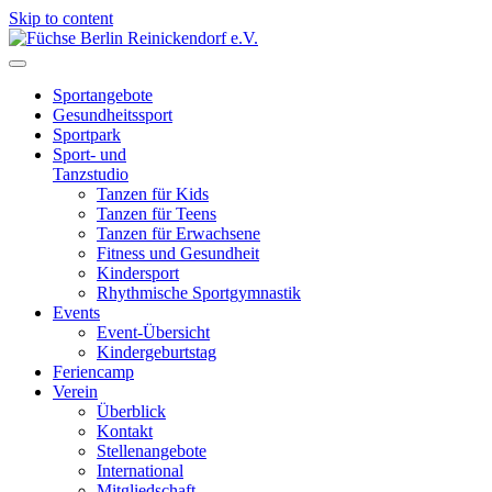
Skip to content
Füchse Berlin Reinickendorf e.V.
Wir sind Füchse
Sportangebote
Gesundheitssport
Sportpark
Sport- und
Tanzstudio
Tanzen für Kids
Tanzen für Teens
Tanzen für Erwachsene
Fitness und Gesundheit
Kindersport
Rhythmische Sportgymnastik
Events
Event-Übersicht
Kindergeburtstag
Feriencamp
Verein
Überblick
Kontakt
Stellenangebote
International
Mitgliedschaft