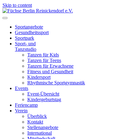
Skip to content
Füchse Berlin Reinickendorf e.V.
Wir sind Füchse
Sportangebote
Gesundheitssport
Sportpark
Sport- und
Tanzstudio
Tanzen für Kids
Tanzen für Teens
Tanzen für Erwachsene
Fitness und Gesundheit
Kindersport
Rhythmische Sportgymnastik
Events
Event-Übersicht
Kindergeburtstag
Feriencamp
Verein
Überblick
Kontakt
Stellenangebote
International
Mitgliedschaft