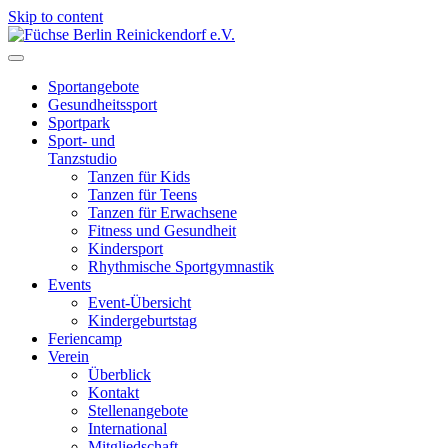
Skip to content
Füchse Berlin Reinickendorf e.V.
Wir sind Füchse
Sportangebote
Gesundheitssport
Sportpark
Sport- und
Tanzstudio
Tanzen für Kids
Tanzen für Teens
Tanzen für Erwachsene
Fitness und Gesundheit
Kindersport
Rhythmische Sportgymnastik
Events
Event-Übersicht
Kindergeburtstag
Feriencamp
Verein
Überblick
Kontakt
Stellenangebote
International
Mitgliedschaft