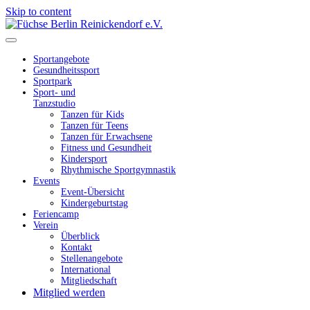
Skip to content
Füchse Berlin Reinickendorf e.V.
Wir sind Füchse
Sportangebote
Gesundheitssport
Sportpark
Sport- und
Tanzstudio
Tanzen für Kids
Tanzen für Teens
Tanzen für Erwachsene
Fitness und Gesundheit
Kindersport
Rhythmische Sportgymnastik
Events
Event-Übersicht
Kindergeburtstag
Feriencamp
Verein
Überblick
Kontakt
Stellenangebote
International
Mitgliedschaft
Mitglied werden