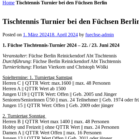
Home
Tischtennis Turnier bei den Füchsen Berlin
Tischtennis Turnier bei den Füchsen Berli
Posted on
1. März 2024
18. April 2024
by
fuechse-admin
1. Füchse Tischtennis-Turnier 2024 – 22. / 23. Juni 2024
Veranstalter
: Füchse Berlin Reinickendorf Abt Tischtennis
Durchführung
: Füchse Berlin Reinickendorf Abt Tischtennis
Turnierleitung
: Florian Vierkorn und Christoph Wölki
Spieltermine: 1. Turniertag Samstag
Herren C || QTTR Wert: max.1600 || max. 48 Personen
Herren A || QTTR Wert ab 1500
Jungen U19 || QTTR Wert: Offen || Geb. 2005 und Jünger
Senioren/Seniorinnen Ü50 || max. 24 Teilnehmer ||
Geb. 1974 oder fru
Jungen 15 || QTTR Wert: Offen || Geb. 2009 oder jünger
2. Turniertag Sonntag
Herren B || QTTR Wert max 1400 || max. 48 Personen
Hobby und Freizeit || ohne QTTR Wert || max. 24 Personen
Damen A || QTTR Wert Offen || max. 16 Personen
Jungen 13 || QTTR Wert Offen || Geb. 2011 oder jünger