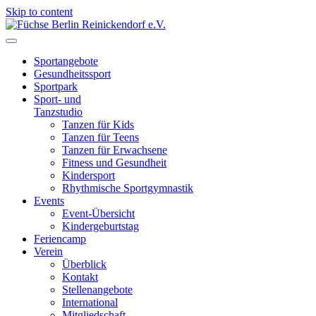
Skip to content
Füchse Berlin Reinickendorf e.V.
Wir sind Füchse
Sportangebote
Gesundheitssport
Sportpark
Sport- und
Tanzstudio
Tanzen für Kids
Tanzen für Teens
Tanzen für Erwachsene
Fitness und Gesundheit
Kindersport
Rhythmische Sportgymnastik
Events
Event-Übersicht
Kindergeburtstag
Feriencamp
Verein
Überblick
Kontakt
Stellenangebote
International
Mitgliedschaft