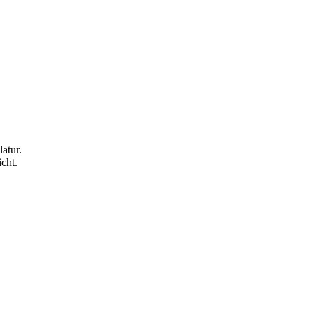
atur.
cht.