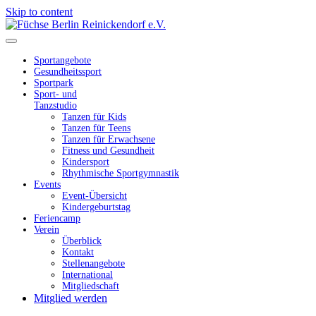
Skip to content
Füchse Berlin Reinickendorf e.V.
Wir sind Füchse
Sportangebote
Gesundheitssport
Sportpark
Sport- und
Tanzstudio
Tanzen für Kids
Tanzen für Teens
Tanzen für Erwachsene
Fitness und Gesundheit
Kindersport
Rhythmische Sportgymnastik
Events
Event-Übersicht
Kindergeburtstag
Feriencamp
Verein
Überblick
Kontakt
Stellenangebote
International
Mitgliedschaft
Mitglied werden