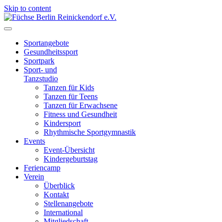
Skip to content
Füchse Berlin Reinickendorf e.V.
Wir sind Füchse
Sportangebote
Gesundheitssport
Sportpark
Sport- und
Tanzstudio
Tanzen für Kids
Tanzen für Teens
Tanzen für Erwachsene
Fitness und Gesundheit
Kindersport
Rhythmische Sportgymnastik
Events
Event-Übersicht
Kindergeburtstag
Feriencamp
Verein
Überblick
Kontakt
Stellenangebote
International
Mitgliedschaft