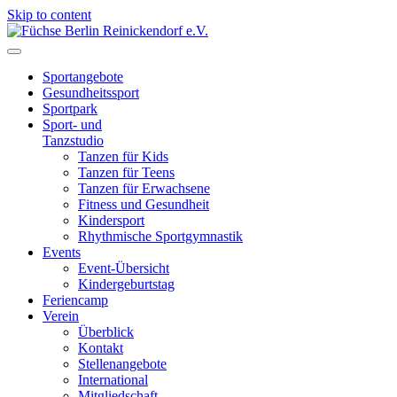
Skip to content
Füchse Berlin Reinickendorf e.V.
Wir sind Füchse
Sportangebote
Gesundheitssport
Sportpark
Sport- und
Tanzstudio
Tanzen für Kids
Tanzen für Teens
Tanzen für Erwachsene
Fitness und Gesundheit
Kindersport
Rhythmische Sportgymnastik
Events
Event-Übersicht
Kindergeburtstag
Feriencamp
Verein
Überblick
Kontakt
Stellenangebote
International
Mitgliedschaft