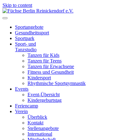
Skip to content
Füchse Berlin Reinickendorf e.V.
Wir sind Füchse
Sportangebote
Gesundheitssport
Sportpark
Sport- und
Tanzstudio
Tanzen für Kids
Tanzen für Teens
Tanzen für Erwachsene
Fitness und Gesundheit
Kindersport
Rhythmische Sportgymnastik
Events
Event-Übersicht
Kindergeburtstag
Feriencamp
Verein
Überblick
Kontakt
Stellenangebote
International
Mitgliedschaft