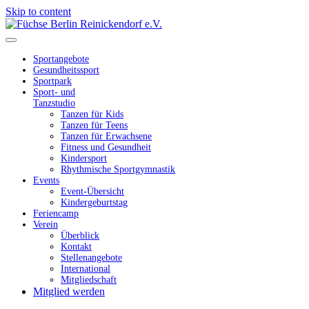
Skip to content
Füchse Berlin Reinickendorf e.V.
Wir sind Füchse
Sportangebote
Gesundheitssport
Sportpark
Sport- und
Tanzstudio
Tanzen für Kids
Tanzen für Teens
Tanzen für Erwachsene
Fitness und Gesundheit
Kindersport
Rhythmische Sportgymnastik
Events
Event-Übersicht
Kindergeburtstag
Feriencamp
Verein
Überblick
Kontakt
Stellenangebote
International
Mitgliedschaft
Mitglied werden