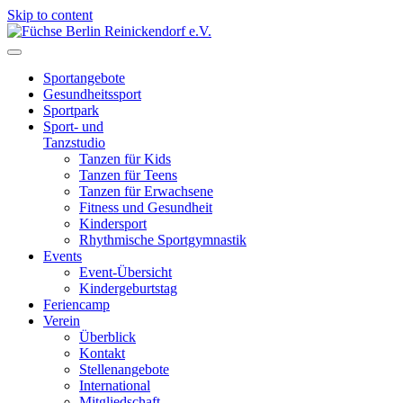
Skip to content
Füchse Berlin Reinickendorf e.V.
Wir sind Füchse
Sportangebote
Gesundheitssport
Sportpark
Sport- und
Tanzstudio
Tanzen für Kids
Tanzen für Teens
Tanzen für Erwachsene
Fitness und Gesundheit
Kindersport
Rhythmische Sportgymnastik
Events
Event-Übersicht
Kindergeburtstag
Feriencamp
Verein
Überblick
Kontakt
Stellenangebote
International
Mitgliedschaft