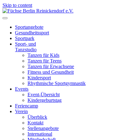
Skip to content
Füchse Berlin Reinickendorf e.V.
Wir sind Füchse
Sportangebote
Gesundheitssport
Sportpark
Sport- und
Tanzstudio
Tanzen für Kids
Tanzen für Teens
Tanzen für Erwachsene
Fitness und Gesundheit
Kindersport
Rhythmische Sportgymnastik
Events
Event-Übersicht
Kindergeburtstag
Feriencamp
Verein
Überblick
Kontakt
Stellenangebote
International
Mitgliedschaft