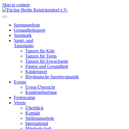
Skip to content
Füchse Berlin Reinickendorf e.V.
Wir sind Füchse
Sportangebote
Gesundheitssport
Sportpark
Sport- und
Tanzstudio
Tanzen für Kids
Tanzen für Teens
Tanzen für Erwachsene
Fitness und Gesundheit
Kindersport
Rhythmische Sportgymnastik
Events
Event-Übersicht
Kindergeburtstag
Feriencamp
Verein
Überblick
Kontakt
Stellenangebote
International
Mitgliedschaft