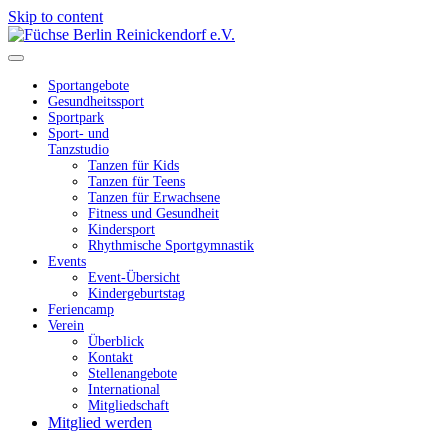
Skip to content
Füchse Berlin Reinickendorf e.V.
Wir sind Füchse
Sportangebote
Gesundheitssport
Sportpark
Sport- und
Tanzstudio
Tanzen für Kids
Tanzen für Teens
Tanzen für Erwachsene
Fitness und Gesundheit
Kindersport
Rhythmische Sportgymnastik
Events
Event-Übersicht
Kindergeburtstag
Feriencamp
Verein
Überblick
Kontakt
Stellenangebote
International
Mitgliedschaft
Mitglied werden