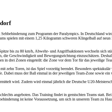
ndorf
 mit Sehbehinderung zum Programm der Paralympics. In Deutschland wir
s spielen mit einem 1,25 Kilogramm schweren Klingelball auf neun Me
er Spitze bis zu 80 km/h, Abwehr- und Angriffsaktionen wechseln sich s
n, die Geschwindigkeit und Bewegungsrichtung einzuschätzen. Deshalb
en in drei Zonen eingeteilt: die Zone vor dem Tor für das jeweilige Te
 mit zehn Toren, ist das Spiel vorzeitig beendet. Besonders spektakulä
e. Dabei muss der Ball einmal in der jeweiligen Team-Zone sowie ein 
ermittelt wird. Zudem wird einmal jährlich die Deutsche U20-Meistersch
hlechts angeboten. Das Training findet in gemischten Teams statt. Bei 
behinderung ist keine Voraussetzung, um sich in unserem Team zu Hau