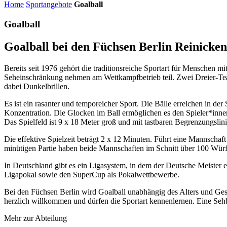
Home
Sportangebote
Goalball
Goalball
Goalball bei den Füchsen Berlin Reinicke
Bereits seit 1976 gehört die traditionsreiche Sportart für Menschen
Seheinschränkung nehmen am Wettkampfbetrieb teil. Zwei Dreier-Team
dabei Dunkelbrillen.
Es ist ein rasanter und temporeicher Sport. Die Bälle erreichen in d
Konzentration. Die Glocken im Ball ermöglichen es den Spieler*inne
Das Spielfeld ist 9 x 18 Meter groß und mit tastbaren Begrenzungslini
Die effektive Spielzeit beträgt 2 x 12 Minuten. Führt eine Mannschaft
minütigen Partie haben beide Mannschaften im Schnitt über 100 Würf
In Deutschland gibt es ein Ligasystem, in dem der Deutsche Meister 
Ligapokal sowie den SuperCup als Pokalwettbewerbe.
Bei den Füchsen Berlin wird Goalball unabhängig des Alters und Gesc
herzlich willkommen und dürfen die Sportart kennenlernen. Eine Seh
Mehr zur Abteilung