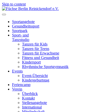
Skip to content
Füchse Berlin Reinickendorf e.V.
Wir sind Füchse
Sportangebote
Gesundheitssport
Sportpark
Sport- und
Tanzstudio
Tanzen für Kids
Tanzen für Teens
Tanzen für Erwachsene
Fitness und Gesundheit
Kindersport
Rhythmische Sportgymnastik
Events
Event-Übersicht
Kindergeburtstag
Feriencamp
Verein
Überblick
Kontakt
Stellenangebote
International
Mitgliedschaft